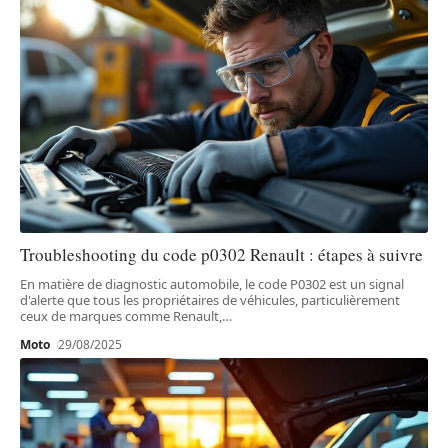
Troubleshooting du code p0302 Renault : étapes à suivre
En matière de diagnostic automobile, le code P0302 est un signal
d'alerte que tous les propriétaires de véhicules, particulièrement
ceux de marques comme Renault,
…
Moto
29/08/2025