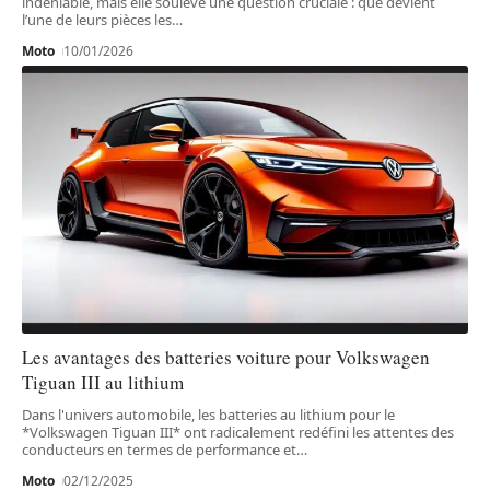
indéniable, mais elle soulève une question cruciale : que devient
l’une de leurs pièces les
…
Moto
10/01/2026
Les avantages des batteries voiture pour Volkswagen
Tiguan III au lithium
Dans l'univers automobile, les batteries au lithium pour le
*Volkswagen Tiguan III* ont radicalement redéfini les attentes des
conducteurs en termes de performance et
…
Moto
02/12/2025