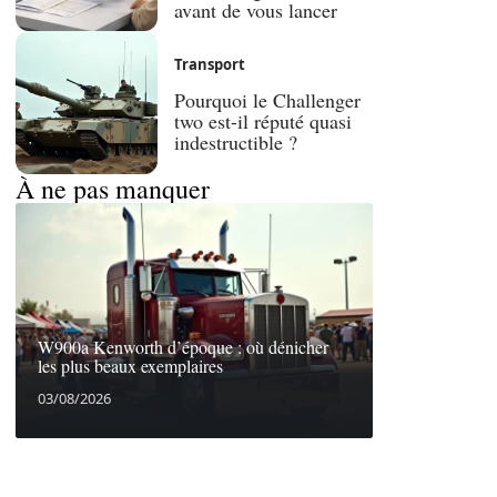
avant de vous lancer
Transport
Pourquoi le Challenger
two est-il réputé quasi
indestructible ?
À ne pas manquer
W900a Kenworth d’époque : où dénicher
les plus beaux exemplaires
03/08/2026