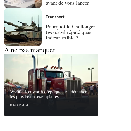
avant de vous lancer
Transport
Pourquoi le Challenger
two est-il réputé quasi
indestructible ?
À ne pas manquer
W900a Kenworth d’époque : où dénicher
les plus beaux exemplaires
03/08/2026