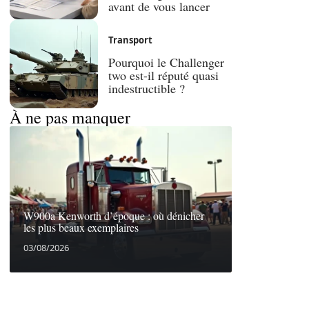
avant de vous lancer
Transport
Pourquoi le Challenger
two est-il réputé quasi
indestructible ?
À ne pas manquer
W900a Kenworth d’époque : où dénicher
les plus beaux exemplaires
03/08/2026