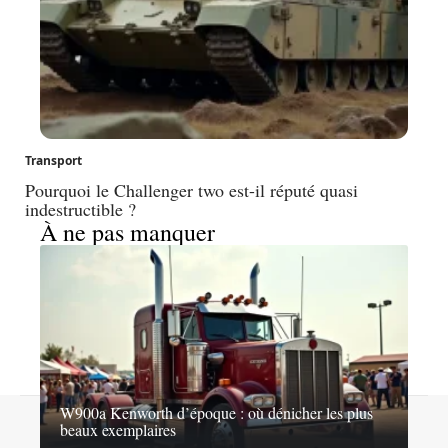
Transport
Pourquoi le Challenger two est-il réputé quasi
indestructible ?
À ne pas manquer
W900a Kenworth d’époque : où dénicher les plus
Contact
Mentions légales
Sitemap
beaux exemplaires