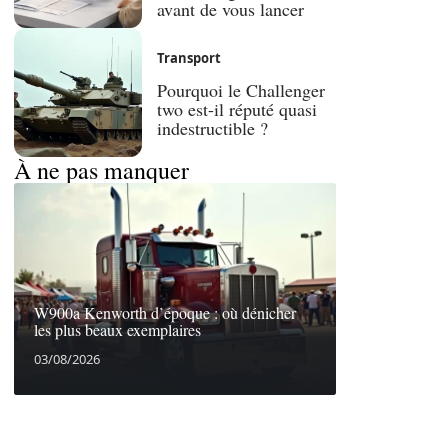
avant de vous lancer
Transport
Pourquoi le Challenger
two est-il réputé quasi
indestructible ?
À ne pas manquer
W900a Kenworth d’époque : où dénicher
les plus beaux exemplaires
03/08/2026